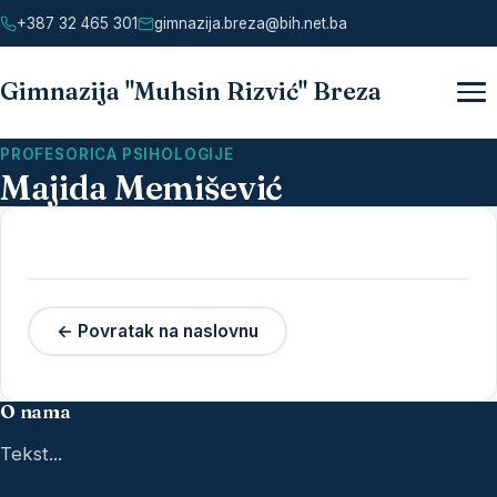
+387 32 465 301
gimnazija.breza@bih.net.ba
Meni
Gimnazija "Muhsin Rizvić" Breza
PROFESORICA PSIHOLOGIJE
Majida Memišević
← Povratak na naslovnu
O nama
Tekst...