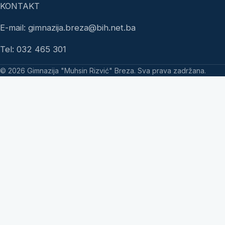
KONTAKT
E-mail: gimnazija.breza@bih.net.ba
Tel: 032 465 301
© 2026 Gimnazija "Muhsin Rizvić" Breza. Sva prava zadržana.